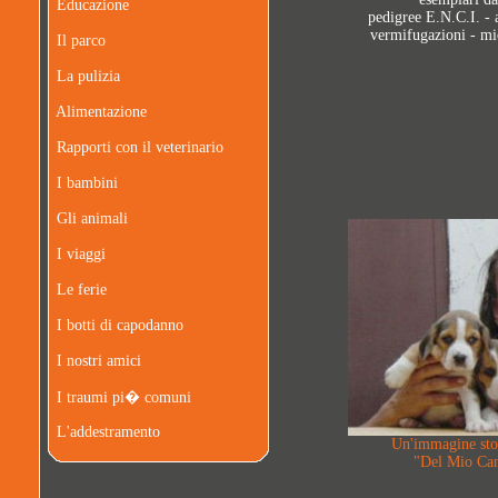
Educazione
pedigree E.N.C.I. - 
vermifugazioni - mi
Il parco
La pulizia
Alimentazione
Rapporti con il veterinario
I bambini
Gli animali
I viaggi
Le ferie
I botti di capodanno
I nostri amici
I traumi pi� comuni
L'addestramento
Un'immagine stor
"Del Mio Can