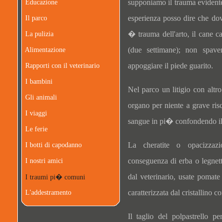
supponiamo il trauma evidente
Educazione
esperienza posso dire che do
Il parco
� trauma dell'arto, il cane
La pulizia
(due settimane); non spave
Alimentazione
appoggiare il piede guarito.
Rapporti con il veterinario
I bambini
Nel parco un litigio con alt
Gli animali
organo per niente a grave ris
I viaggi
sangue in pi� confondendo il 
Le ferie
La cheratite o opacizzaz
I botti di capodanno
conseguenza di erba o legnett
I nostri amici
dal veterinario, usate pomat
I traumi pi� comuni
caratterizzata dal cristallino 
L'addestramento
Il taglio del polpastrello p