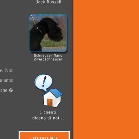
he. Non
da anno
 cane �
STATO ATTUALE