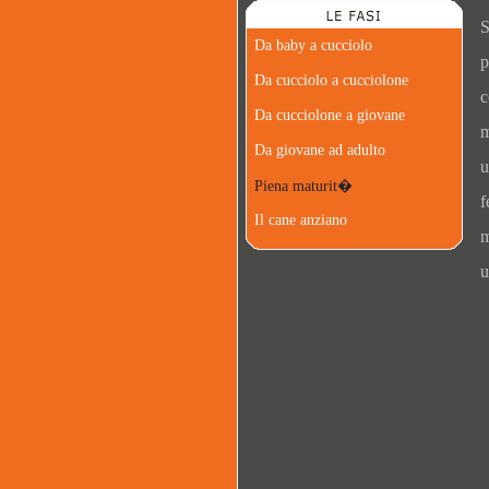
S
Da baby a cucciolo
p
Da cucciolo a cucciolone
c
Da cucciolone a giovane
m
Da giovane ad adulto
u
Piena maturit�
f
Il cane anziano
m
u