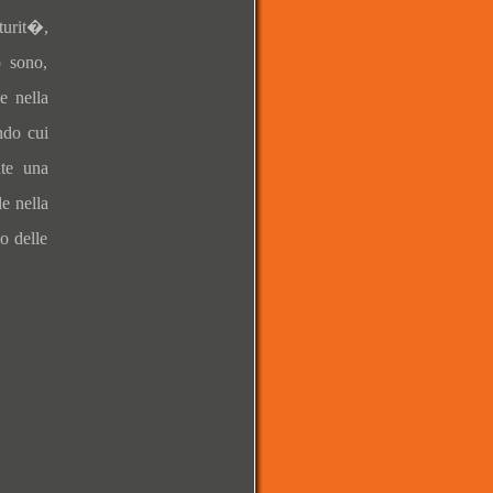
aturit�,
o sono,
e nella
ndo cui
te una
e nella
o delle