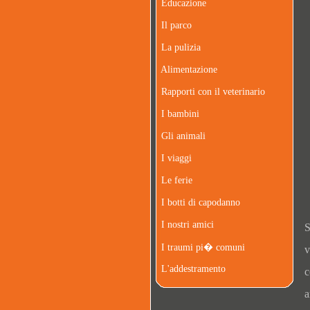
Educazione
Il parco
La pulizia
Alimentazione
Rapporti con il veterinario
I bambini
Gli animali
I viaggi
Le ferie
I botti di capodanno
I nostri amici
S
I traumi pi� comuni
v
L'addestramento
c
a