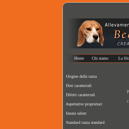
Home
Chi siamo
La fil
Origine della razza
Doti caratteriali
P
Difetti caratteriali
c
Aspettative proprietari
Innata salute
Standard razza standard