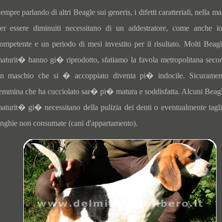
empre parlando di altri Beagle sui generis, i difetti caratteriali, nella m
er essere diminuiti necessitano di un addestratore, come anche i
ompetente e un periodo di mesi investito per il risultato. Molti Beagl
aturit� hanno gi� riprodotto, sfatiamo la favola metropolitana seco
n maschio che si � accoppiato diventa pi� indocile. Sicuramen
emmina che ha cucciolato sar� pi� matura e soddisfatta. Alcuni Beagl
aturit� gi� necessitano della pulizia dei denti o eventualmente tagli
nghie non consumate (cani d'appartamento).