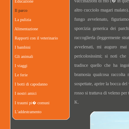
vaccinazioni di rito (� in qu
Educazione
altro cucciolo magari malat
Il parco
fungo avvelenato, figuriamo
La pulizia
sporcizia generica dei par
Alimentazione
raccoglierla (leggermente stra
Rapporti con il veterinario
avvelenati, mi auguro mai
I bambini
pericolosissimi; si noti che
Gli animali
tradisce quello che ha ingo
I viaggi
bramosia qualcosa raccolta 
Le ferie
sospettate, aprire la bocca del
I botti di capodanno
rosso si trattava di veleno per
I nostri amici
K.
I traumi pi� comuni
L'addestramento