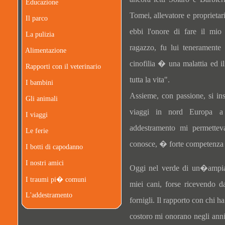
Educazione
Tomei, allevatore e propriet
Il parco
ebbi l'onore di fare il mi
La pulizia
ragazzo, fu lui teneramente
Alimentazione
cinofilia � una malattia ed il
Rapporti con il veterinario
tutta la vita".
I bambini
Assieme, con passione, si ins
Gli animali
viaggi in nord Europa a f
I viaggi
addestramento mi permetteva
Le ferie
conosce, � forte competenza 
I botti di capodanno
I nostri amici
Oggi nel verde di un�ampia 
I traumi pi� comuni
miei cani, forse ricevendo 
L'addestramento
fornigli. Il rapporto con chi 
costoro mi onorano negli anni