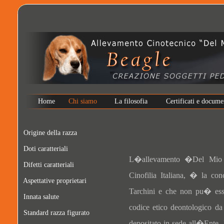
Home
Chi siamo
La filosofia
Certificati e docume
Origine della razza
Doti caratteriali
L�allevamento �Del Mio C
Difetti caratteriali
Cinofilia Italiana, � la conc
Aspettative proprietari
Tarchini e che non pu� esser
Innata salute
codice etico deontologico da
Standard razza figurato
depositato in sede all�Ente.