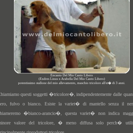
Encanto Del Mio Canto Libero
(Endres Linus x Arabella Del Mio Canto Libero)
potentissimo stallone del mio allevamento, maschio tricolore all'et� di 3 anni.
hiamiamo questi soggetti �tricolore�, indipendentemente dalle quan
ero, fulvo o bianco. Esiste la variet� di mantello senza il ne
hiameremo �bianco-arancio�, questa variet� non indica magg
inore valore del tricolore, � meno diffusa solo perch� utili
rincipalmente riproduttori tricolore.