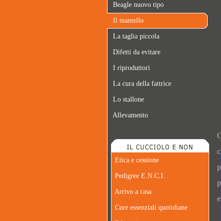
Beagle nuovo tipo
Il mantello
La taglia piccola
Difetti da evitare
I riproduttori
La cura della fattrice
Lo stallone
Allevamento
C
c
Etica e cessione
p
Pedigree E.N.C.I.
p
Arrivo a casa
e
Cure essenziali quotidiane