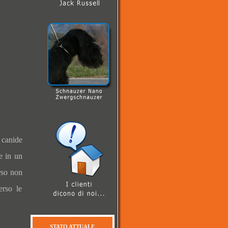
 canide
e in un
rso non
erso le
STATO ATTUALE