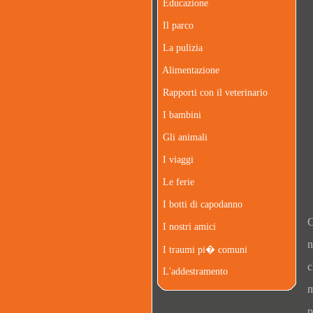
Educazione
Il parco
La pulizia
Alimentazione
Rapporti con il veterinario
I bambini
Gli animali
I viaggi
Le ferie
I botti di capodanno
C
I nostri amici
n
I traumi pi� comuni
c
L'addestramento
m
p