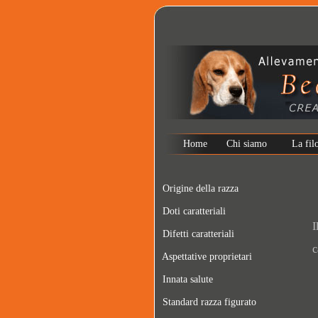
Home
Chi siamo
La fil
Origine della razza
Doti caratteriali
I
Difetti caratteriali
c
Aspettative proprietari
Innata salute
Standard razza figurato