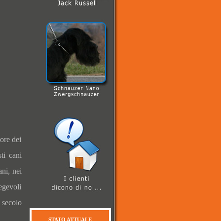
ore dei
ti cani
ni, nei
egevoli
 secolo
STATO ATTUALE