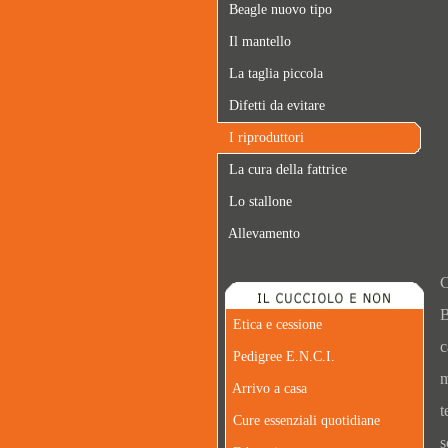
Beagle nuovo tipo
Il mantello
La taglia piccola
Difetti da evitare
I riproduttori
La cura della fattrice
Lo stallone
Allevamento
C
B
Etica e cessione
c
Pedigree E.N.C.I.
m
Arrivo a casa
t
Cure essenziali quotidiane
s