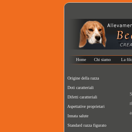
Home
Chi siamo
La fil
Origine della razza
Doti caratteriali
S
Difetti caratteriali
r
Aspettative proprietari
a
Innata salute
Standard razza figurato