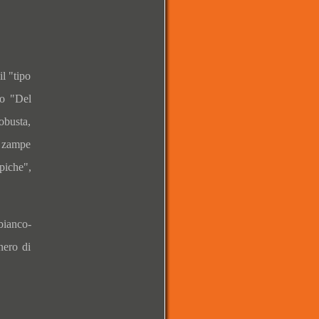
l "tipo
io "Del
obusta,
, zampe
piche",
bianco-
nero di