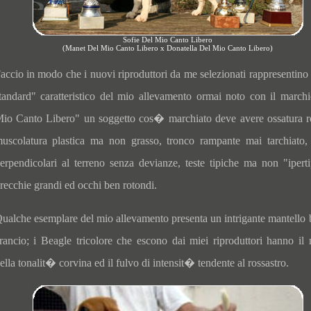
Sofie Del Mio Canto Libero
(Manet Del Mio Canto Libero x Donatella Del Mio Canto Libero)
accio in modo che i nuovi riproduttori da me selezionati rappresentino i
tandard" caratteristico del mio allevamento ormai noto con il march
io Canto Libero" un soggetto cos� marchiato deve avere ossatura r
uscolatura plastica ma non grasso, tronco rampante mai tarchiato
erpendicolari al terreno senza devianze, teste tipiche ma non "iperti
recchie grandi ed occhi ben rotondi.
ualche esemplare del mio allevamento presenta un intrigante mantello 
rancio; i Beagle tricolore che escono dai miei riproduttori hanno il 
ella tonalit� corvina ed il fulvo di intensit� tendente al rossastro.