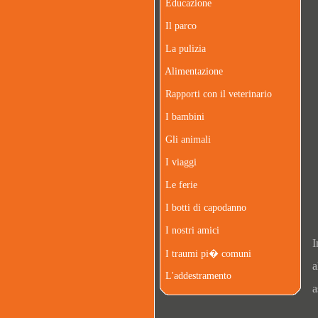
Educazione
Il parco
La pulizia
Alimentazione
Rapporti con il veterinario
I bambini
Gli animali
I viaggi
Le ferie
I botti di capodanno
I nostri amici
I
I traumi pi� comuni
a
L'addestramento
a