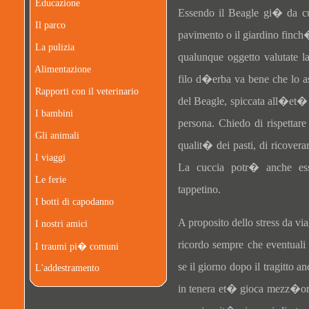
Educazione
Essendo il Beagle gi� da cuc
Il parco
pavimento o il giardino finc
La pulizia
qualunque oggetto valutate l
Alimentazione
filo d�erba va bene che lo as
Rapporti con il veterinario
del Beagle, spiccata all�et� 
I bambini
persona. Chiedo di rispettar
Gli animali
qualit� dei pasti, di ricovera
I viaggi
La cuccia potr� anche ess
Le ferie
tappetino.
I botti di capodanno
A proposito dello stress da v
I nostri amici
ricordo sempre che eventuali
I traumi pi� comuni
se il giorno dopo il tragitto
L'addestramento
in tenera et� gioca mezz�ora 